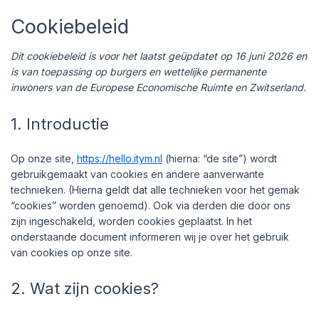
Ga
Consent
Cookiebeleid
to
naar
service
de
diversen
inhoud
Dit cookiebeleid is voor het laatst geüpdatet op 16 juni 2026 en
is van toepassing op burgers en wettelijke permanente
inwoners van de Europese Economische Ruimte en Zwitserland.
1. Introductie
Op onze site,
https://hello.itym.nl
(hierna: “de site”) wordt
gebruikgemaakt van cookies en andere aanverwante
technieken. (Hierna geldt dat alle technieken voor het gemak
“cookies” worden genoemd). Ook via derden die door ons
zijn ingeschakeld, worden cookies geplaatst. In het
onderstaande document informeren wij je over het gebruik
van cookies op onze site.
2. Wat zijn cookies?